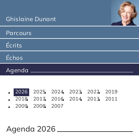
Ghislaine Dunant
Parcours
Écrits
Échos
Agenda
Agenda
Agenda
Agenda
Agenda
Agenda
Agenda
2026
2025
2024
2023
2022
2019
Agenda
Agenda
Agenda
Agenda
Agenda
Agenda
2018
2017
2016
2014
2013
2011
Agenda
Agenda
Agenda
2009
2008
2007
Agenda 2026