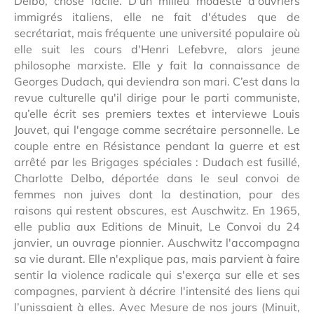
Delbo, chose facile. D'un milieu modeste d'ouvriers
immigrés italiens, elle ne fait d'études que de
secrétariat, mais fréquente une université populaire où
elle suit les cours d'Henri Lefebvre, alors jeune
philosophe marxiste. Elle y fait la connaissance de
Georges Dudach, qui deviendra son mari. C’est dans la
revue culturelle qu'il dirige pour le parti communiste,
qu’elle écrit ses premiers textes et interviewe Louis
Jouvet, qui l'engage comme secrétaire personnelle. Le
couple entre en Résistance pendant la guerre et est
arrêté par les Brigages spéciales : Dudach est fusillé,
Charlotte Delbo, déportée dans le seul convoi de
femmes non juives dont la destination, pour des
raisons qui restent obscures, est Auschwitz. En 1965,
elle publia aux Editions de Minuit, Le Convoi du 24
janvier, un ouvrage pionnier. Auschwitz l'accompagna
sa vie durant. Elle n'explique pas, mais parvient à faire
sentir la violence radicale qui s'exerça sur elle et ses
compagnes, parvient à décrire l'intensité des liens qui
l’unissaient à elles. Avec Mesure de nos jours (Minuit,