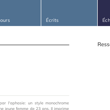
ours
Écrits
Éc
Ress
par l'aphasie: un style monochrome
une jeune femme de 23 ans. Il imprime